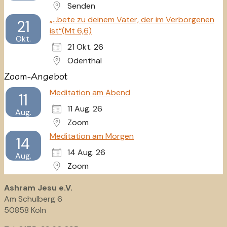
Senden
„...bete zu deinem Vater, der im Verborgenen
21
ist“(Mt 6,6)
Okt.
21 Okt. 26
Odenthal
Zoom-Angebot
Meditation am Abend
11
11 Aug. 26
Aug.
Zoom
Meditation am Morgen
14
14 Aug. 26
Aug.
Zoom
Ashram Jesu e.V.
Am Schulberg 6
50858 Köln