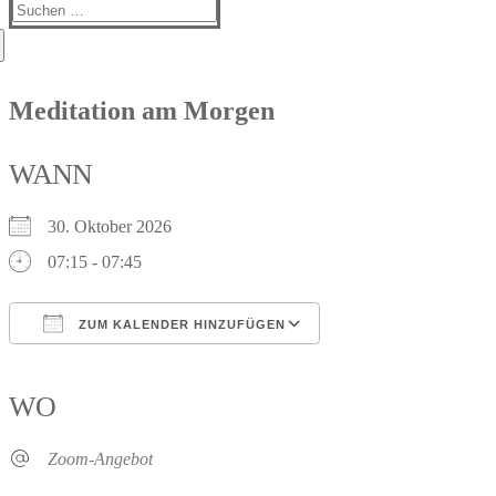
Suchen
nach:
Meditation am Morgen
WANN
30. Oktober 2026
07:15 - 07:45
ZUM KALENDER HINZUFÜGEN
ICS herunterladen
Google Kalender
iCalendar
Office 365
Outlook Live
WO
Zoom-Angebot