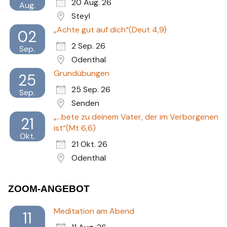
20 Aug. 26
Aug.
Steyl
„Achte gut auf dich“(Deut 4,9)
02
2 Sep. 26
Sep.
Odenthal
Grundübungen
25
25 Sep. 26
Sep.
Senden
„...bete zu deinem Vater, der im Verborgenen
21
ist“(Mt 6,6)
Okt.
21 Okt. 26
Odenthal
ZOOM-ANGEBOT
Meditation am Abend
11