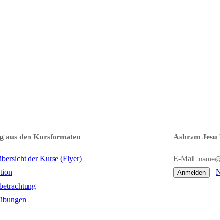
g aus den Kursformaten
Ashram Jesu 
übersicht der Kurse (Flyer)
E-Mail
tion
N
Anmelden
tbetrachtung
übungen