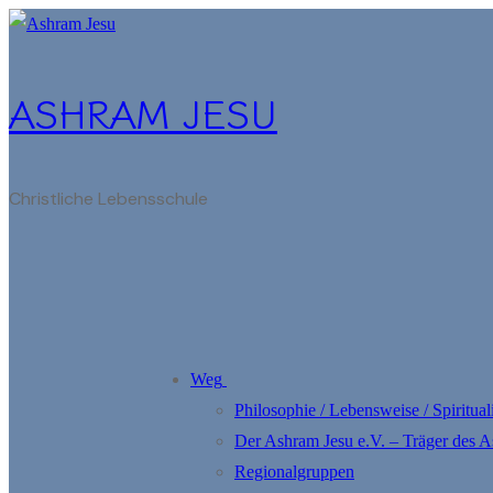
Zum
Menü
Schließen
Inhalt
springen
ASHRAM JESU
Christliche Lebensschule
Weg
Philosophie / Lebensweise / Spirituali
Der Ashram Jesu e.V. – Träger des 
Regionalgruppen