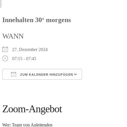
nach:
Innehalten 30‘ morgens
WANN
27. Dezember 2024
07:15 - 07:45
ZUM KALENDER HINZUFÜGEN
ICS herunterladen
Google Kalender
iCalendar
Office 365
Outlook Live
Zoom-Angebot
Wer: Team von Anleitenden