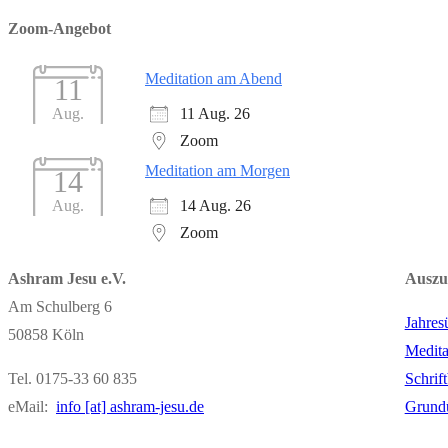
Zoom-Angebot
Meditation am Abend
11
11 Aug. 26
Aug.
Zoom
Meditation am Morgen
14
14 Aug. 26
Aug.
Zoom
Ashram Jesu e.V.
Auszu
Am Schulberg 6
Jahres
50858 Köln
Medita
Tel. 0175-33 60 835
Schrif
eMail:
info [at] ashram-jesu.de
Grund