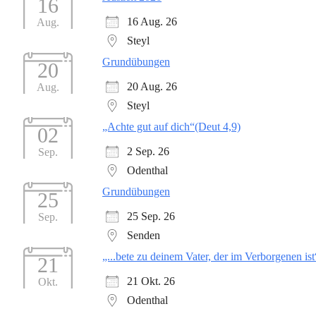
16
16 Aug. 26
Aug.
Steyl
Grundübungen
20
20 Aug. 26
Aug.
Steyl
„Achte gut auf dich“(Deut 4,9)
02
2 Sep. 26
Sep.
Odenthal
Grundübungen
25
25 Sep. 26
Sep.
Senden
„...bete zu deinem Vater, der im Verborgenen is
21
21 Okt. 26
Okt.
Odenthal