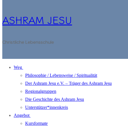
ASHRAM JESU
Christliche Lebensschule
Weg
Philosophie / Lebensweise / Spiritualität
Der Ashram Jesu e.V. – Träger des Ashram Jesu
Regionalgruppen
Die Geschichte des Ashram Jesu
Unterstützer*innenkreis
Angebot
Kursformate