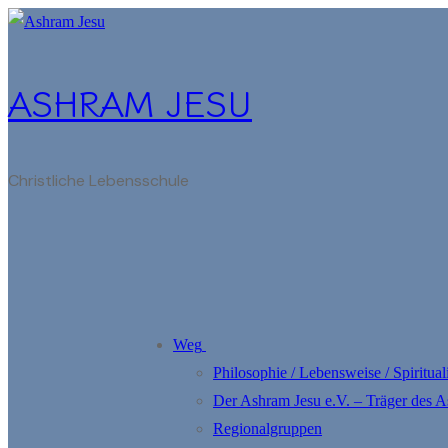
Zum
Menü
Schließen
Inhalt
springen
ASHRAM JESU
Christliche Lebensschule
Weg
Philosophie / Lebensweise / Spirituali
Der Ashram Jesu e.V. – Träger des 
Regionalgruppen