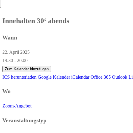
nach:
Innehalten 30‘ abends
Wann
22. April 2025
19:30 - 20:00
Zum Kalender hinzufügen
ICS herunterladen
Google Kalender
iCalendar
Office 365
Outlook Li
Wo
Zoom-Angebot
Veranstaltungstyp