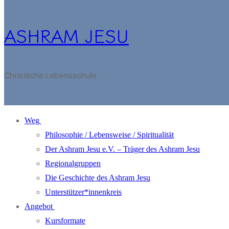
ASHRAM JESU
Christliche Lebensschule
Weg
Philosophie / Lebensweise / Spiritualität
Der Ashram Jesu e.V. – Träger des Ashram Jesu
Regionalgruppen
Die Geschichte des Ashram Jesu
Unterstützer*innenkreis
Angebot
Kursformate