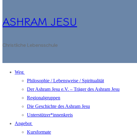
ASHRAM JESU
Christliche Lebensschule
Weg
Philosophie / Lebensweise / Spiritualität
Der Ashram Jesu e.V. – Träger des Ashram Jesu
Regionalgruppen
Die Geschichte des Ashram Jesu
Unterstützer*innenkreis
Angebot
Kursformate