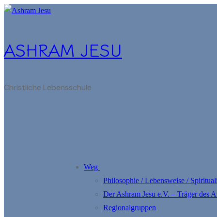
Zum
Menü
Schließen
Inhalt
springen
ASHRAM JESU
Christliche Lebensschule
Weg
Philosophie / Lebensweise / Spirituali
Der Ashram Jesu e.V. – Träger des 
Regionalgruppen