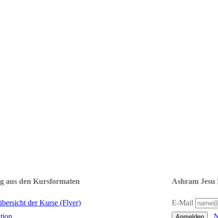
g aus den Kursformaten
Ashram Jesu 
übersicht der Kurse (Flyer)
E-Mail
tion
N
Anmelden