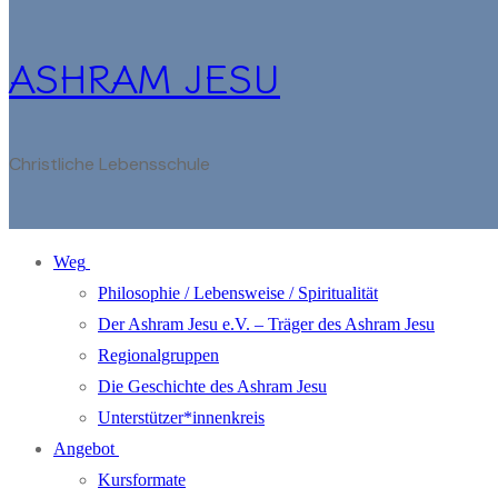
ASHRAM JESU
Christliche Lebensschule
Weg
Philosophie / Lebensweise / Spiritualität
Der Ashram Jesu e.V. – Träger des Ashram Jesu
Regionalgruppen
Die Geschichte des Ashram Jesu
Unterstützer*innenkreis
Angebot
Kursformate