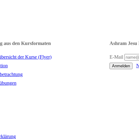
g aus den Kursformaten
Ashram Jesu 
übersicht der Kurse (Flyer)
E-Mail
tion
N
Anmelden
tbetrachtung
übungen
rklärung