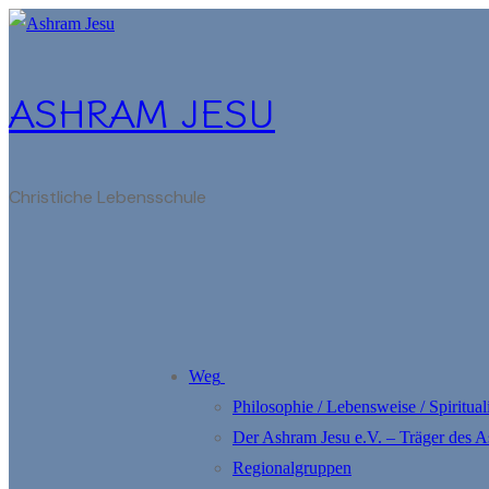
Zum
Menü
Schließen
Inhalt
springen
ASHRAM JESU
Christliche Lebensschule
Weg
Philosophie / Lebensweise / Spirituali
Der Ashram Jesu e.V. – Träger des 
Regionalgruppen