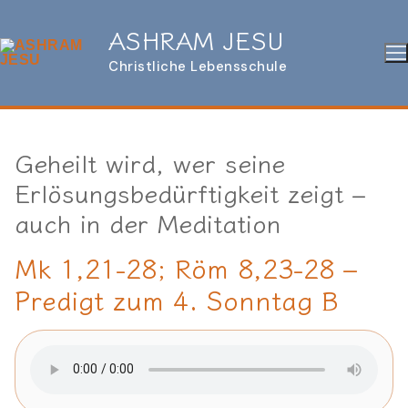
Zum
Inhalt
ASHRAM JESU
springen
Christliche Lebensschule
Geheilt wird, wer seine
Erlösungsbedürftigkeit zeigt –
auch in der Meditation
Mk 1,21-28; Röm 8,23-28 –
Predigt zum 4. Sonntag B