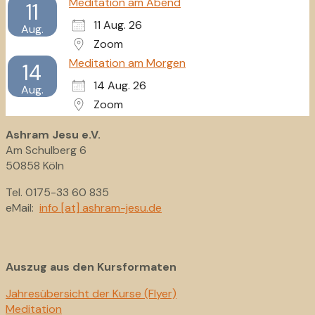
Meditation am Abend
11
11 Aug. 26
Aug.
Zoom
Meditation am Morgen
14
14 Aug. 26
Aug.
Zoom
Ashram Jesu e.V.
Am Schulberg 6
50858 Köln
Tel. 0175-33 60 835
eMail:
info [at] ashram-jesu.de
Auszug aus den Kursformaten
Jahresübersicht der Kurse (Flyer)
Meditation