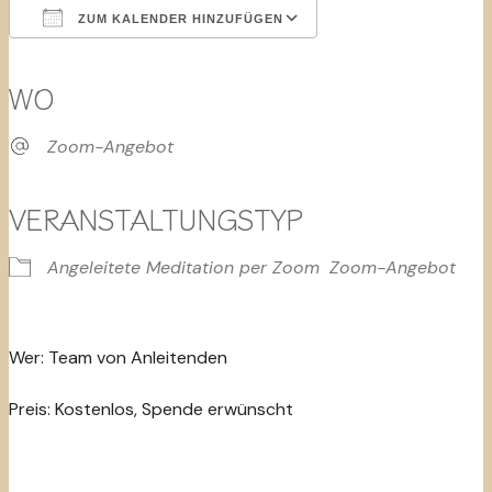
ZUM KALENDER HINZUFÜGEN
ICS herunterladen
Google Kalender
iCalendar
Office 365
Outlook Live
WO
Zoom-Angebot
VERANSTALTUNGSTYP
Angeleitete Meditation per Zoom
Zoom-Angebot
Wer: Team von Anleitenden
Preis: Kostenlos, Spende erwünscht