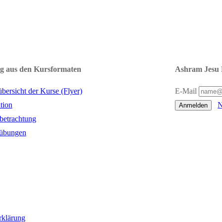
g aus den Kursformaten
Ashram Jesu 
übersicht der Kurse (Flyer)
E-Mail
tion
N
Anmelden
tbetrachtung
übungen
rklärung