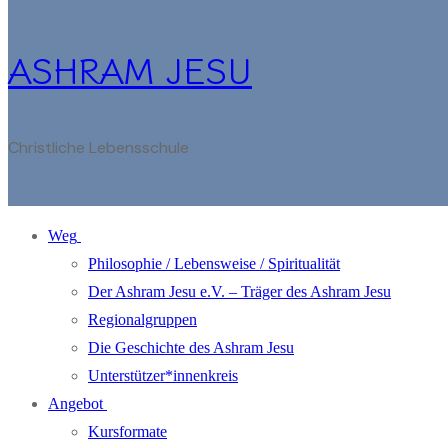
ASHRAM JESU
Christliche Lebensschule
Weg
Philosophie / Lebensweise / Spiritualität
Der Ashram Jesu e.V. – Träger des Ashram Jesu
Regionalgruppen
Die Geschichte des Ashram Jesu
Unterstützer*innenkreis
Angebot
Kursformate