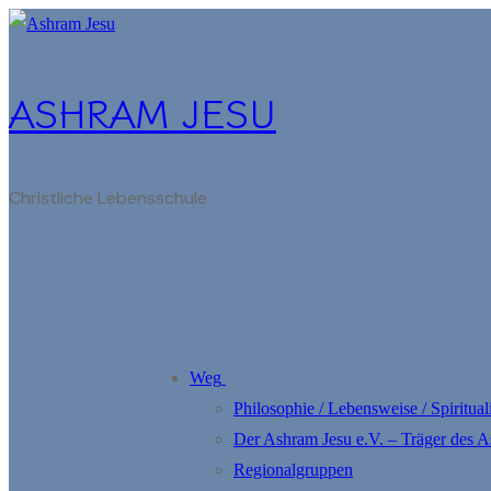
Zum
Menü
Schließen
Inhalt
springen
ASHRAM JESU
Christliche Lebensschule
Weg
Philosophie / Lebensweise / Spirituali
Der Ashram Jesu e.V. – Träger des 
Regionalgruppen