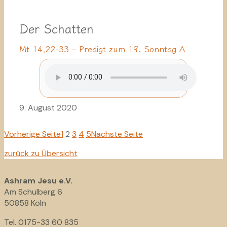
Der Schatten
Mt 14,22-33 – Predigt zum 19. Sonntag A
9. August 2020
Vorherige Seite
1
2
3
4
5
Nächste Seite
zurück zu Übersicht
Ashram Jesu e.V.
Am Schulberg 6
50858 Köln
Tel. 0175-33 60 835