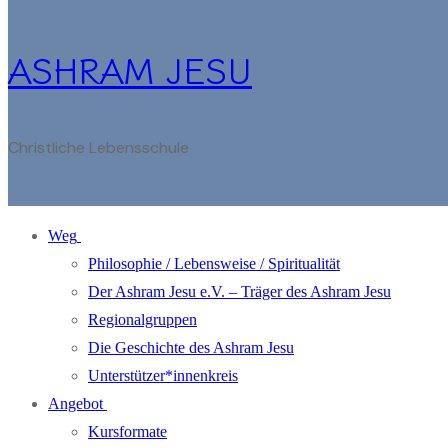
ASHRAM JESU
Christliche Lebensschule
Weg
Philosophie / Lebensweise / Spiritualität
Der Ashram Jesu e.V. – Träger des Ashram Jesu
Regionalgruppen
Die Geschichte des Ashram Jesu
Unterstützer*innenkreis
Angebot
Kursformate