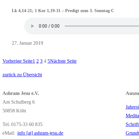
Lk 4,14-21; 1 Kor 1,19-31 – Predigt zum 3. Sonntag C
27. Januar 2019
Vorherige Seite
1
2
3
4
5
Nächste Seite
zurück zu Übersicht
Ashram Jesu e.V.
Auszu
Am Schulberg 6
Jahres
50858 Köln
Medita
Tel. 0175-33 60 835
Schrif
eMail:
info [at] ashram-jesu.de
Grund