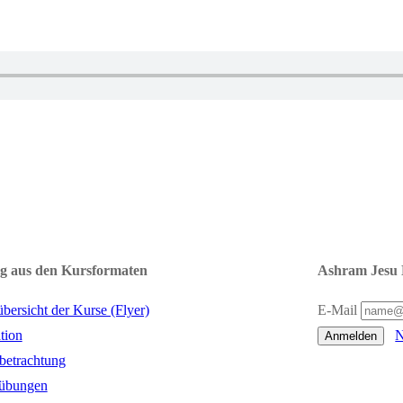
g aus den Kursformaten
Ashram Jesu 
übersicht der Kurse (Flyer)
E-Mail
tion
N
Anmelden
tbetrachtung
übungen