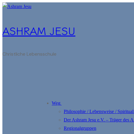
Zum
Menü
Schließen
Inhalt
springen
ASHRAM JESU
Christliche Lebensschule
Weg
Philosophie / Lebensweise / Spirituali
Der Ashram Jesu e.V. – Träger des 
Regionalgruppen