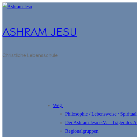
Zum
Menü
Schließen
Inhalt
springen
ASHRAM JESU
Christliche Lebensschule
Weg
Philosophie / Lebensweise / Spirituali
Der Ashram Jesu e.V. – Träger des 
Regionalgruppen