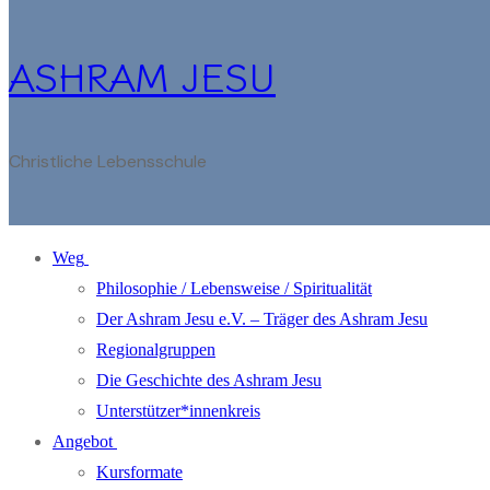
ASHRAM JESU
Christliche Lebensschule
Weg
Philosophie / Lebensweise / Spiritualität
Der Ashram Jesu e.V. – Träger des Ashram Jesu
Regionalgruppen
Die Geschichte des Ashram Jesu
Unterstützer*innenkreis
Angebot
Kursformate