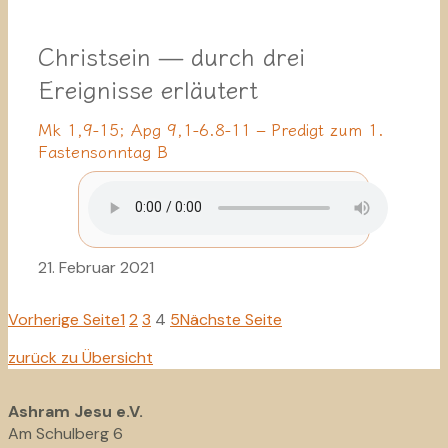
Christsein — durch drei
Ereignisse erläutert
Mk 1,9-15; Apg 9,1-6.8-11 – Predigt zum 1.
Fastensonntag B
21. Februar 2021
Vorherige Seite
1
2
3
4
5
Nächste Seite
zurück zu Übersicht
Ashram Jesu e.V.
Am Schulberg 6