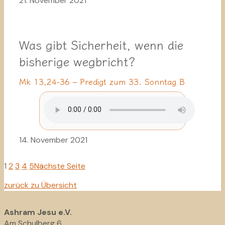
21. November 2021
Was gibt Sicherheit, wenn die
bisherige wegbricht?
Mk 13,24-36 – Predigt zum 33. Sonntag B
14. November 2021
1
2
3
4
5
Nächste Seite
zurück zu Übersicht
Ashram Jesu e.V.
Am Schulberg 6